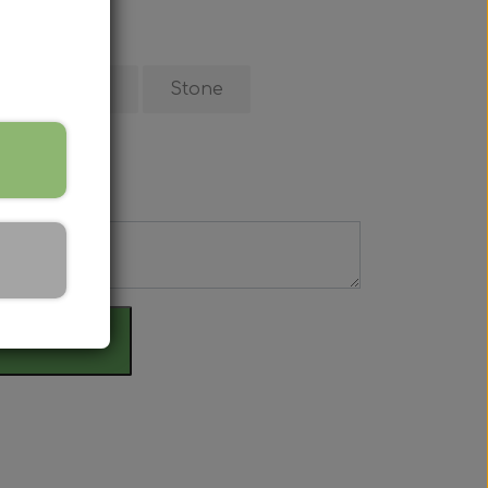
d
Earth
Stone
il kurv