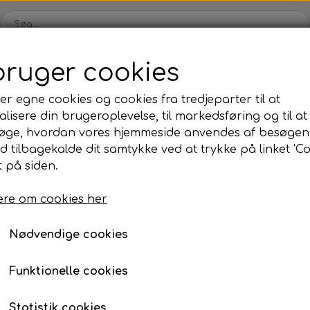
bruger cookies
Shop
Blog
Om
Kontakt
B2B
er egne cookies og cookies fra tredjeparter til at
lisere din brugeroplevelse, til markedsføring og til at
øge, hvordan vores hjemmeside anvendes af besøgen
id tilbagekalde dit samtykke ved at trykke på linket 'Co
 på siden.
Runde akryl bordkort
re om cookies her
Type et
Nødvendige cookies
14,95 kr.
Funktionelle cookies
Fine runde bordkort i akryl, som passer til enhver begiven
Statistik cookies