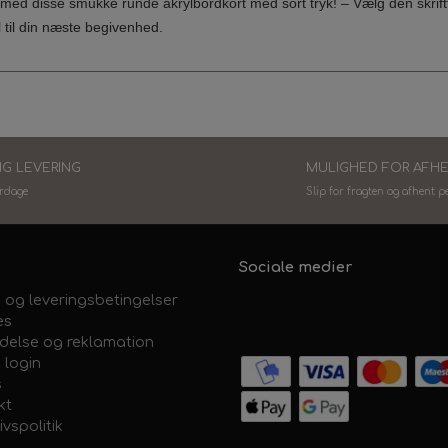
e med disse smukke runde akrylbordkort med sort tryk! – Vælg den skrift
il til din næste begivenhed.
IG LEVERING
MULIGHED FOR AFH
erdage
Slip for fragten og afhent p
Sociale medier
 og leveringsbetingelser
es
ydelse og reklamation
 login
s
kt
ivspolitik