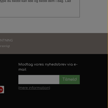
type du bedst kan lide og bestil dem i dag. Lad
ENTNING
ersonlig
t
Modtag vores nyhedsbrev via e-
mail
Tilmeld
(mere information)