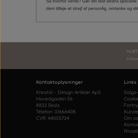
Så hvorfor vente? Gør din fest ekstra speciell
dem tilføje et strejf af personlig, omtanke og st
HURT
3-5 hv
Kontaktoplysninger
Links
Kreatór - Design Artikler ApS
Salgs-
Hovedgaden 56
Cooki
8832 Skals
Fortr
Telefon: 31666408
Kunde
CVR: 44055724
Om o
Konta
Privatl