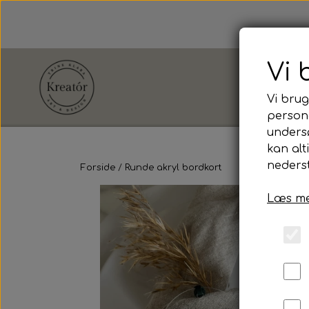
Vi 
Vi brug
persona
unders
Shop efter
kan alt
Anledning
nederst
Forside
Runde akryl bordkort
Læs me