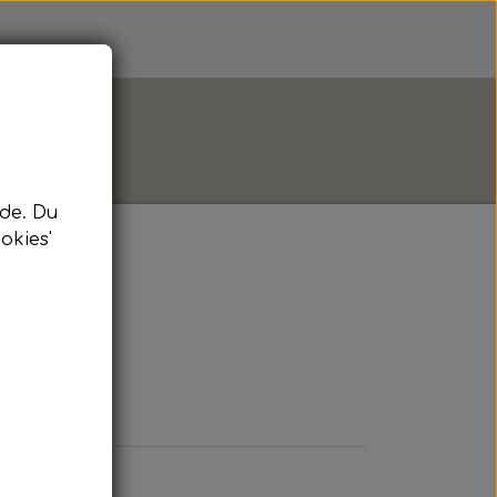
de. Du
okies'
hed!