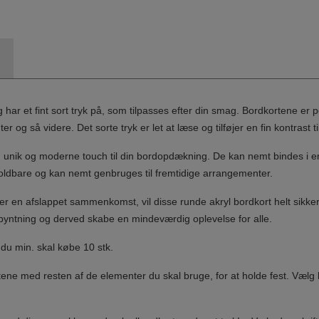
 har et fint sort tryk på, som tilpasses efter din smag.
Bordkortene er per
 og så videre. Det sorte tryk er let at læse og tilføjer en fin kontrast
 unik og moderne touch til din bordopdækning. De kan nemt bindes i en 
oldbare og kan nemt genbruges til fremtidige arrangementer.
 en afslappet sammenkomst, vil disse runde akryl bordkort helt sikker
doppyntning og derved skabe en mindeværdig oplev
else for alle.
du min. skal købe 10 stk.
tene med resten af de elementer du skal bruge, for at holde fest. Vælg 