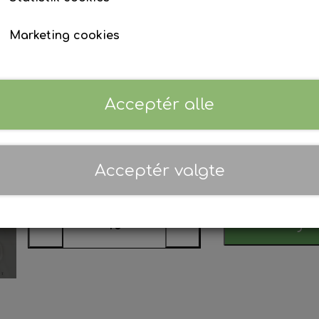
Serie
Marketing cookies
Type et
Blue mist
Soil
Orchi
Muddy
Acceptér alle
Navneliste *
Acceptér valgte
Tilføj t
−
+