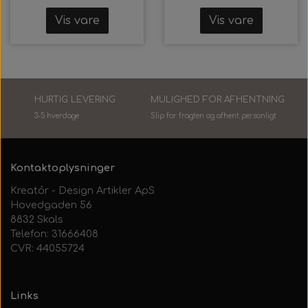
Vis vare
Vis vare
HURTIG LEVERING
MULIGHED FOR AFHENTNING
3-5 hverdage
Slip for fragten og afhent personlig
t
Kontaktoplysninger
Kreatór - Design Artikler ApS
Hovedgaden 56
8832 Skals
Telefon: 31666408
CVR: 44055724
Links