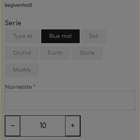
begivenhed!
Beige Dream
Serie
Stone
Type et
Blue mist
Soil
Earth
Orchid
Earth
Stone
Blush
Muddy
Navneliste *
−
+