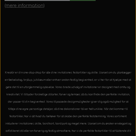
(mere information)
Kreatór er din one-stop-shop for alle dine invitationer, festartikler og skilte. Uanset om du planlægger
en fødselsdag, bryllup, jubilæum eller enhver anden festlig begivenhed, er vi her for at hjælpe med at
gøre det til en uforglemmelig oplevelse. Vores brede udvalg af invitationer er designet med omhu og
kreativitet. Vi tilbyder forskellige stilarter, farver og temaer, så du kan finde den perfekte invitation,
der passer til din begivenhed. Vores tilpassede designmuligheder giver dig også mulighed for at
tilføje dine egne personlige detaljer, så dine dekorationer bliver helt unikke. Når det kommer til
festartikler, har vi alt hvad du behøver for at skabe den perfekte feststemning. Vores sortiment
inkluderer invitationer, skilte, bordkort, bordpynt og meget mere. Uanset om du ønsker en elegant og
sofistikeret stil eller en farverig og festlig atmosfære, har vi de perfekte festartikler til at fuldende dit