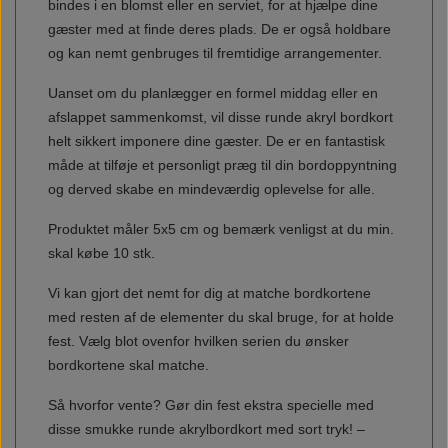
bindes i en blomst eller en serviet, for at hjælpe dine
gæster med at finde deres plads. De er også holdbare
og kan nemt genbruges til fremtidige arrangementer.
Uanset om du planlægger en formel middag eller en
afslappet sammenkomst, vil disse runde akryl bordkort
helt sikkert imponere dine gæster. De er en fantastisk
måde at tilføje et personligt præg til din bordoppyntning
og derved skabe en mindeværdig oplev
else for alle.
Produktet måler 5x5 cm og bemærk venligst at du min.
skal købe 10 stk.
Vi kan gjort det nemt for dig at matche bordkortene
med resten af de elementer du skal bruge, for at holde
fest. Vælg blot ovenfor hvilken serien du ønsker
bordkortene skal matche.
Så hvorfor vente? Gør din fest ekstra specielle med
disse smukke runde akrylbordkort med sort tryk! –