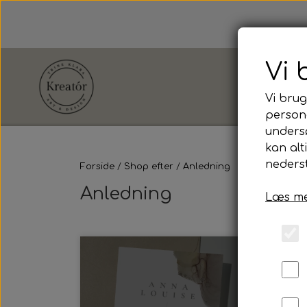
Vi 
Vi brug
persona
unders
Shop efter
kan alt
Anledning
nederst
Forside
Shop efter
Anledning
Anledning
Læs me