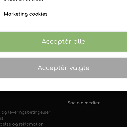
Bryllup
Konfirmation
Marketing cookies
Acceptér alle
Acceptér valgte
IG LEVERING
MULIGHED FOR AFH
erdage
Slip for fragten og afhent p
Sociale medier
 og leveringsbetingelser
es
ydelse og reklamation