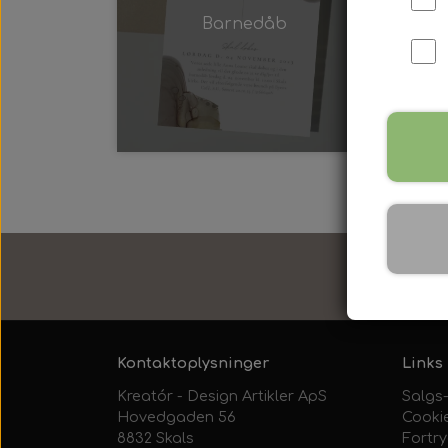
Barnedåb
HURT
3-5 hv
Kontaktoplysninger
Links
Kreatór - Design Artikler ApS
Salgs-
Hovedgaden 56
Cooki
8832 Skals
Fortr