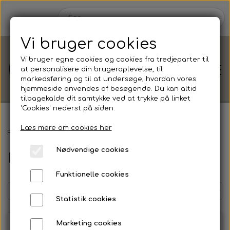
Vi bruger cookies
Vi bruger egne cookies og cookies fra tredjeparter til
at personalisere din brugeroplevelse, til
markedsføring og til at undersøge, hvordan vores
hjemmeside anvendes af besøgende. Du kan altid
tilbagekalde dit samtykke ved at trykke på linket
'Cookies' nederst på siden.
Læs mere om cookies her
Shop
Forside
Shop efter
Anledning
Bryllup
Blue mist
Nødvendige cookies
Blue mist
Shop efter
Blog
Funktionelle cookies
Anledning
Om
Statistik cookies
Barnedåb
Marketing cookies