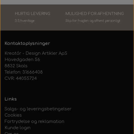
HURTIG LEVERING
MULIGHED FOR AFHENTNING
3-5 hverdage
Slip for fragten og afhent personlig
t
Kontaktoplysninger
Kreatór - Design Artikler ApS
Hovedgaden 56
8832 Skals
Telefon: 31666408
CVR: 44055724
Links
Salgs- og leveringsbetingelser
Cookies
Fortrydelse og reklamation
Kunde login