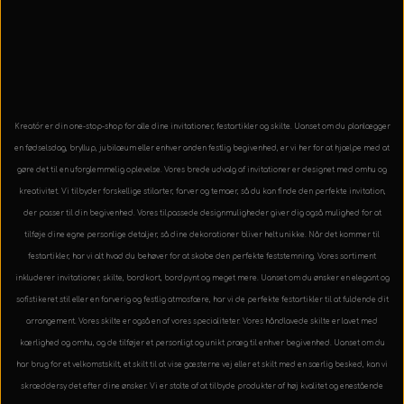
Kreatór er din one-stop-shop for alle dine invitationer, festartikler og skilte. Uanset om du planlægger
en fødselsdag, bryllup, jubilæum eller enhver anden festlig begivenhed, er vi her for at hjælpe med at
gøre det til en uforglemmelig oplevelse. Vores brede udvalg af invitationer er designet med omhu og
kreativitet. Vi tilbyder forskellige stilarter, farver og temaer, så du kan finde den perfekte invitation,
der passer til din begivenhed. Vores tilpassede designmuligheder giver dig også mulighed for at
tilføje dine egne personlige detaljer, så dine dekorationer bliver helt unikke. Når det kommer til
festartikler, har vi alt hvad du behøver for at skabe den perfekte feststemning. Vores sortiment
inkluderer invitationer, skilte, bordkort, bordpynt og meget mere. Uanset om du ønsker en elegant og
sofistikeret stil eller en farverig og festlig atmosfære, har vi de perfekte festartikler til at fuldende dit
arrangement. Vores skilte er også en af vores specialiteter. Vores håndlavede skilte er lavet med
kærlighed og omhu, og de tilføjer et personligt og unikt præg til enhver begivenhed. Uanset om du
har brug for et velkomstskilt, et skilt til at vise gæsterne vej eller et skilt med en særlig besked, kan vi
skræddersy det efter dine ønsker. Vi er stolte af at tilbyde produkter af høj kvalitet og enestående