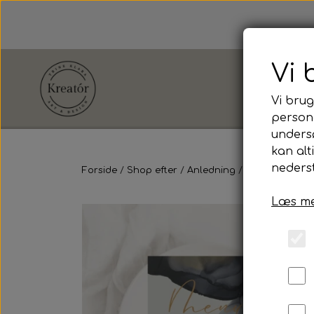
Vi 
Vi brug
persona
unders
Shop efter
kan alt
Anledning
nederst
Forside
Shop efter
Anledning
Konfirmation
Læs me