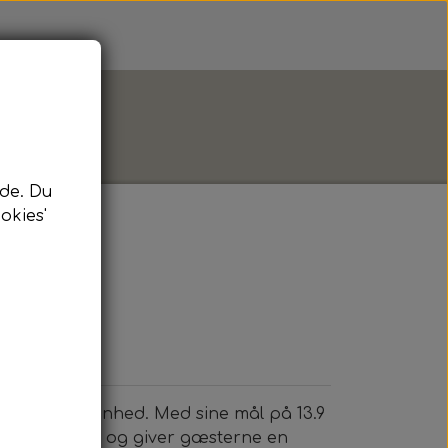
de. Du
okies'
 enhver begivenhed. Med sine mål på 13.9
odt til bordene og giver gæsterne en