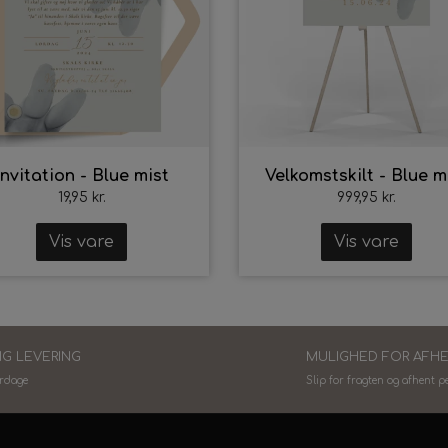
Invitation - Blue mist
Velkomstskilt - Blue m
19,95 kr.
999,95 kr.
Vis vare
Vis vare
IG LEVERING
MULIGHED FOR AFH
erdage
Slip for fragten og afhent p