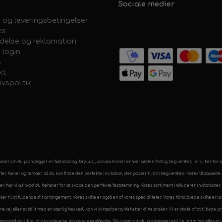
Sociale medier
 og leveringsbetingelser
es
ydelse og reklamation
 login
s
kt
ivspolitik
. Uanset om du planlægger en fødselsdag, bryllup, jubilæum eller enhver anden festlig begivenhed, er vi her for
arter, farver og temaer, så du kan finde den perfekte invitation, der passer til din begivenhed. Vores tilpasse
kler, har vi alt hvad du behøver for at skabe den perfekte feststemning. Vores sortiment inkluderer invitation
rtikler til at fuldende dit arrangement. Vores skilte er også en af vores specialiteter. Vores håndlavede skilte er
rne vej eller et skilt med en særlig besked, kan vi skræddersy det efter dine ønsker. Vi er stolte af at tilbyde 
ørgsmål og sikre, at din oplevelse hos os er enestående. Så uanset om du planlægger en lille intim fest eller 