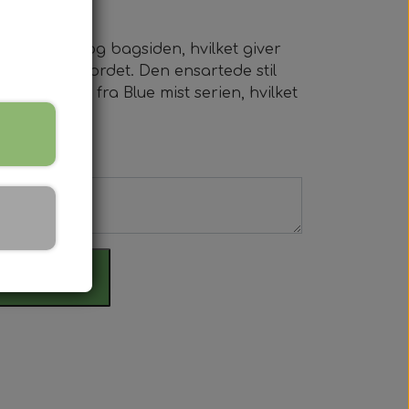
 forsiden og bagsiden, hvilket giver
e sider af bordet. Den ensartede stil
elementer fra Blue mist serien, hvilket
est.
il kurv