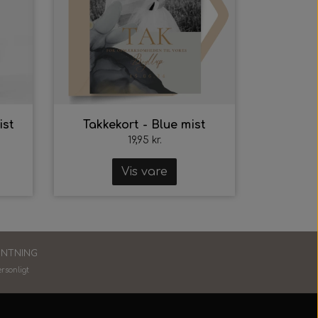
ist
Takkekort - Blue mist
19,95 kr.
Vis vare
ENTNING
ersonlig
t