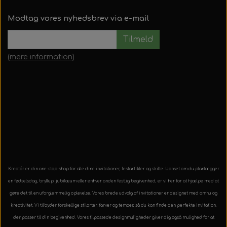
Modtag vores nyhedsbrev via e-mail
Tilmeld
(mere information)
Kreatór er din one-stop-shop for alle dine invitationer, festartikler og skilte. Uanset om du planlægger
en fødselsdag, bryllup, jubilæum eller enhver anden festlig begivenhed, er vi her for at hjælpe med at
gøre det til en uforglemmelig oplevelse. Vores brede udvalg af invitationer er designet med omhu og
kreativitet. Vi tilbyder forskellige stilarter, farver og temaer, så du kan finde den perfekte invitation,
der passer til din begivenhed. Vores tilpassede designmuligheder giver dig også mulighed for at