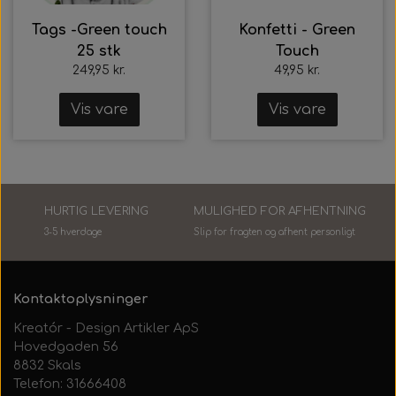
Tags -Green touch
Konfetti - Green
25 stk
Touch
249,95 kr.
49,95 kr.
Vis vare
Vis vare
HURTIG LEVERING
MULIGHED FOR AFHENTNING
3-5 hverdage
Slip for fragten og afhent personlig
t
Kontaktoplysninger
Kreatór - Design Artikler ApS
Hovedgaden 56
8832 Skals
Telefon: 31666408