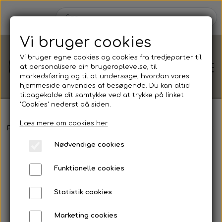
Vi bruger cookies
Vi bruger egne cookies og cookies fra tredjeparter til
at personalisere din brugeroplevelse, til
markedsføring og til at undersøge, hvordan vores
hjemmeside anvendes af besøgende. Du kan altid
tilbagekalde dit samtykke ved at trykke på linket
'Cookies' nederst på siden.
Læs mere om cookies her
Shop
Forside
Shop efter
Anledning
Barnedåb
Velkomstskilt - G
Nødvendige cookies
Shop efter
Blog
Funktionelle cookies
Anledning
Om
Statistik cookies
Barnedåb
Marketing cookies