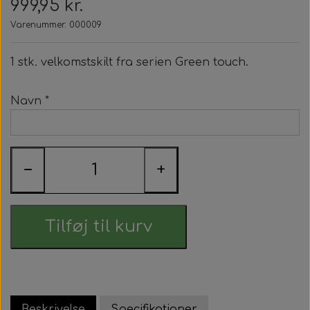
999,95 kr.
Beige Dream
Varenummer: 000009
Stone
1 stk. velkomstskilt fra serien Green touch.
Earth
Navn *
Blush
−
+
Tilføj til kurv
Beskrivelse
Specifikationer