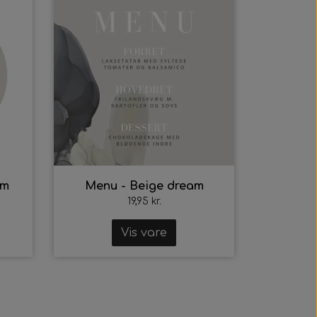
am
Menu - Beige dream
19,95 kr.
Vis vare