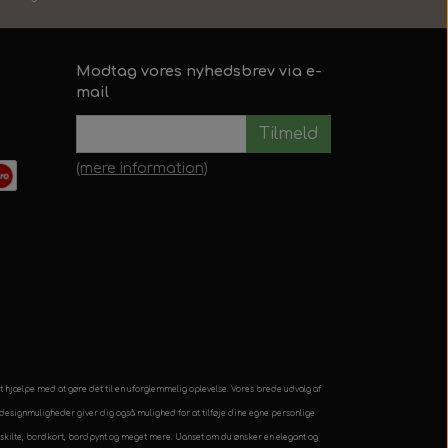
Modtag vores nyhedsbrev via e-
mail
Tilmeld
(mere information)
 at hjælpe med at gøre det til en uforglemmelig oplevelse. Vores brede udvalg af
de designmuligheder giver dig også mulighed for at tilføje dine egne personlige
er, skilte, bordkort, bordpynt og meget mere. Uanset om du ønsker en elegant og