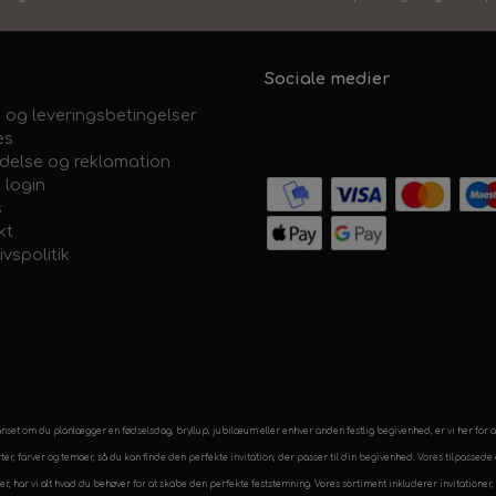
Sociale medier
 og leveringsbetingelser
es
ydelse og reklamation
 login
s
kt
ivspolitik
. Uanset om du planlægger en fødselsdag, bryllup, jubilæum eller enhver anden festlig begivenhed, er vi her for
arter, farver og temaer, så du kan finde den perfekte invitation, der passer til din begivenhed. Vores tilpasse
kler, har vi alt hvad du behøver for at skabe den perfekte feststemning. Vores sortiment inkluderer invitation