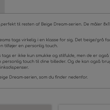
er perfekt til resten af Beige Dream-serien. De måler 
ams tags virkelig i en klasse for sig. Det beige/grå f
n tilføjer en personlig touch.
gs er ikke kun smukke og stilfulde, men de er også utr
personlig touch til dine billeder. Og de kan også bruges
rinksdispenser.
ige Dream-serien, som du finder nedenfor.