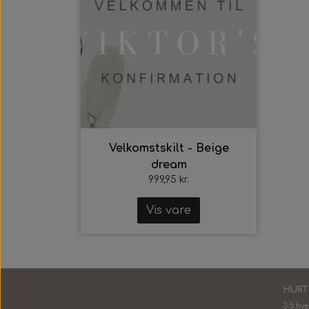
Velkomstskilt - Beige
dream
999,95 kr.
Vis vare
HURT
3-5 hv