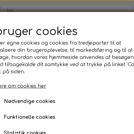
bruger cookies
Shop
Blog
Om
Kontakt
B2B
er egne cookies og cookies fra tredjeparter til at
lisere din brugeroplevelse, til markedsføring og til at
øge, hvordan vores hjemmeside anvendes af besøgen
id tilbagekalde dit samtykke ved at trykke på linket 'Co
 på siden.
Beige Dream
Tags - Beige dream 25 stk
Tags - Beige dream 25 
re om cookies her
249,95 kr.
Nødvendige cookies
Varenummer: 000114
Funktionelle cookies
Disse tags er ikke kun smukke, men de er også utr
dekorere en fotovæg og tilføje en personlig touch t
Statistik cookies