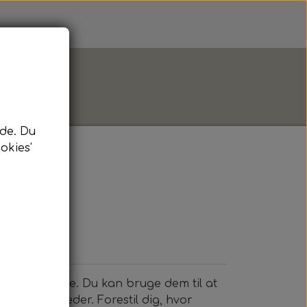
de. Du
okies'
stk
oligt alsidige. Du kan bruge dem til at
il dine billeder. Forestil dig, hvor