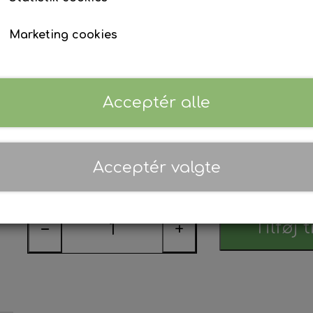
fantastisk det vil se ud med dine konfirmationsbi
Det vil virkelig skabe en mindeværdig og stilful
Marketing cookies
Disse tags er også perfekte til at sætte på dine d
dine egne personlige tags på dine drikkevarer til 
ekstra detalje af elegance og personlig stil til di
nedenfor og du kan tilføje en billedfil efter købs
Acceptér alle
til info@kreator-design.dk
Læs mere
Navn *
Acceptér valgte
Tilføj t
−
+