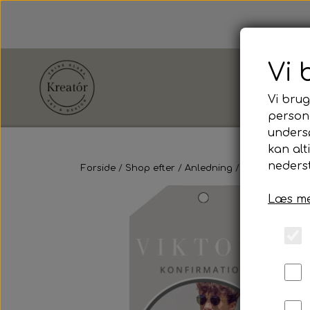
Vi 
Vi brug
persona
unders
Shop efter
kan alt
Anledning
nederst
Forside
Shop efter
Anledning
Konfirmation
Læs me