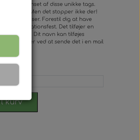
lleder omkranset af disse unikke tags.
d atmosfære. Men det stopper ikke der!
rinks dispenser. Forestil dig at have
din konfirmationsfest. Det tilføjer en
n begivenhed. Dit navn kan tilføjes
processen eller ved at sende det i en mail
il kurv