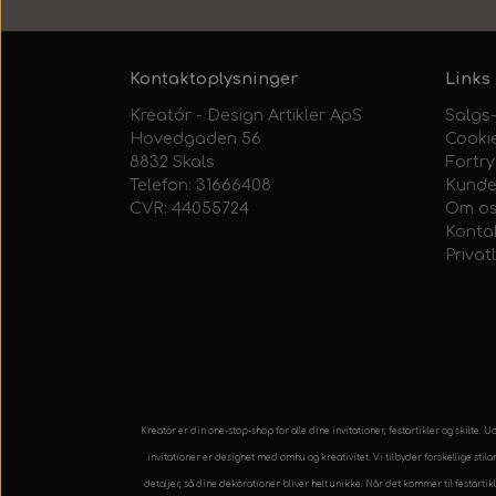
Kontaktoplysninger
Links
Kreatór - Design Artikler ApS
Salgs-
Hovedgaden 56
Cooki
8832 Skals
Fortr
Telefon: 31666408
Kunde
CVR: 44055724
Om o
Konta
Privatl
Kreatór er din one-stop-shop for alle dine invitationer, festartikler og skilte
invitationer er designet med omhu og kreativitet. Vi tilbyder forskellige stil
detaljer, så dine dekorationer bliver helt unikke. Når det kommer til festarti