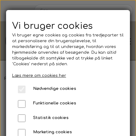
Vi bruger cookies
Vi bruger egne cookies og cookies fra tredjeparter til
at personalisere din brugeroplevelse, til
markedsføring og til at undersøge, hvordan vores
hjemmeside anvendes af besøgende. Du kan altid
tilbagekalde dit samtykke ved at trykke på linket
'Cookies' nederst på siden.
Læs mere om cookies her
Shop
Forside
Shop efter
Anledning
Konfirmation
Blush
Invitat
Nødvendige cookies
Shop efter
Blog
Funktionelle cookies
Anledning
Om
Statistik cookies
Barnedåb
Marketing cookies