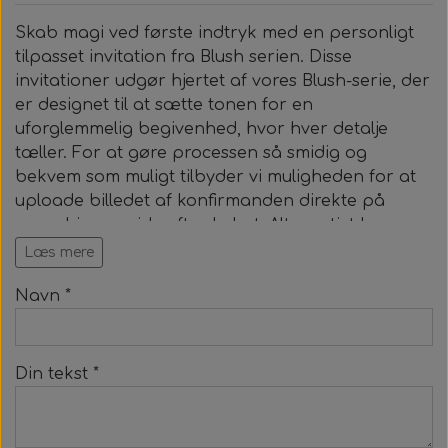
Beige Dream
Skab magi ved første indtryk
med en personligt
tilpasset invitation fra Blush serien. Disse
invitationer udgør hjertet af vores Blush-serie, der
Stone
er designet til at sætte tonen for en
uforglemmelig begivenhed, hvor hver detalje
Earth
tæller.
For at gøre processen så smidig og
bekvem som muligt tilbyder vi muligheden for at
Blush
uploade billedet af konfirmanden direkte på
vores hjemmeside efter købet. Alternativt kan
billedet sendes til vores mail: info@kreator-
Læs mere
design.dk. På den måde kan du være sikker på,
Navn *
at invitationerne er fuldstændigt tilpasset dine
ønsker og behov. Vores Blush-invitationer sælges i
sæt af minimum 25 stk og måler 12,3 x 17,3 cm,
hvilket gør dem perfekte til at passe ned i alle
Din tekst *
vores kuverter. Denne praktiske størrelse sikrer, at
dine invitationer ikke kun er smukke, men også
praktiske at sende ud.