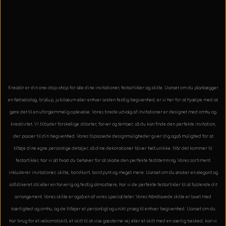
Kreatór er din one-stop-shop for alle dine invitationer, festartikler og skilte. Uanset om du planlægger
en fødselsdag, bryllup, jubilæum eller enhver anden festlig begivenhed, er vi her for at hjælpe med at
gøre det til en uforglemmelig oplevelse. Vores brede udvalg af invitationer er designet med omhu og
kreativitet. Vi tilbyder forskellige stilarter, farver og temaer, så du kan finde den perfekte invitation,
der passer til din begivenhed. Vores tilpassede designmuligheder giver dig også mulighed for at
tilføje dine egne personlige detaljer, så dine dekorationer bliver helt unikke. Når det kommer til
festartikler, har vi alt hvad du behøver for at skabe den perfekte feststemning. Vores sortiment
inkluderer invitationer, skilte, bordkort, bordpynt og meget mere. Uanset om du ønsker en elegant og
sofistikeret stil eller en farverig og festlig atmosfære, har vi de perfekte festartikler til at fuldende dit
arrangement. Vores skilte er også en af vores specialiteter. Vores håndlavede skilte er lavet med
kærlighed og omhu, og de tilføjer et personligt og unikt præg til enhver begivenhed. Uanset om du
har brug for et velkomstskilt, et skilt til at vise gæsterne vej eller et skilt med en særlig besked, kan vi