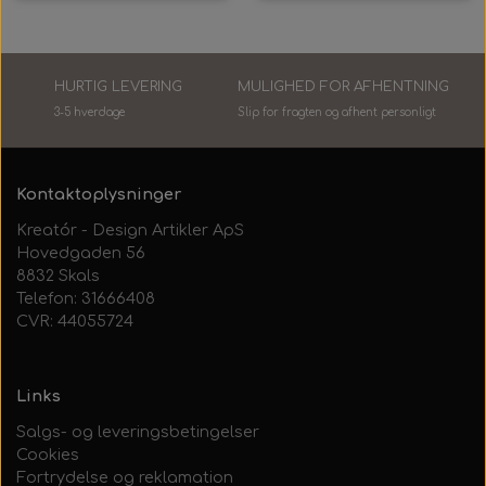
HURTIG LEVERING
MULIGHED FOR AFHENTNING
3-5 hverdage
Slip for fragten og afhent personlig
t
Kontaktoplysninger
Kreatór - Design Artikler ApS
Hovedgaden 56
8832 Skals
Telefon: 31666408
CVR: 44055724
Links
Salgs- og leveringsbetingelser
Cookies
Fortrydelse og reklamation