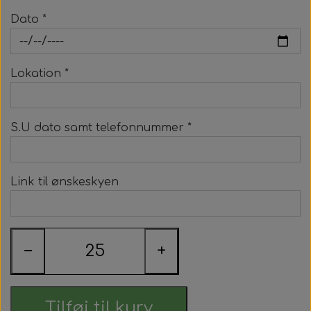
Dato *
Lokation *
S.U dato samt telefonnummer *
Link til ønskeskyen
−
+
Tilføj til kurv