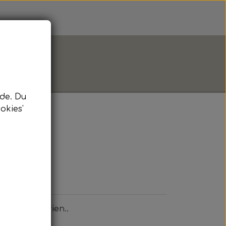
de. Du
okies'
a Orchid serien..