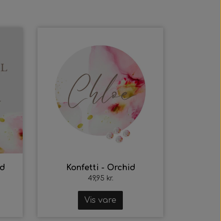
id
Konfetti - Orchid
49,95 kr.
Vis vare