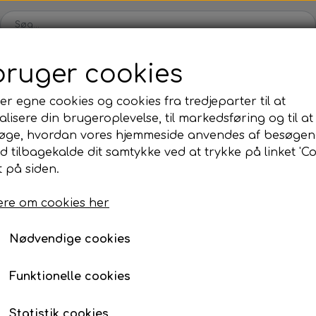
bruger cookies
Shop
Blog
Om
Kontakt
B2B
er egne cookies og cookies fra tredjeparter til at
lisere din brugeroplevelse, til markedsføring og til at
øge, hvordan vores hjemmeside anvendes af besøgen
id tilbagekalde dit samtykke ved at trykke på linket 'Co
 på siden.
rdkort - Orchid
Bordkort - Orchid
re om cookies her
19,95 kr.
Nødvendige cookies
Varenummer: 000020
Funktionelle cookies
Dæk jeres bord smukt, med disse fine bordkort fr
Statistik cookies