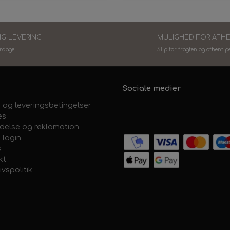
IG LEVERING
MULIGHED FOR AFH
erdage
Slip for fragten og afhent p
Sociale medier
 og leveringsbetingelser
es
ydelse og reklamation
 login
s
kt
ivspolitik