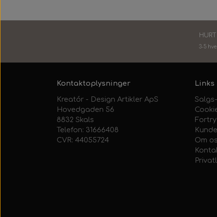
HURT
3-5 hv
Kontaktoplysninger
Links
Kreatór - Design Artikler ApS
Salgs-
Hovedgaden 56
Cooki
8832 Skals
Fortr
Telefon: 31666408
Kunde
CVR: 44055724
Om o
Konta
Privatl