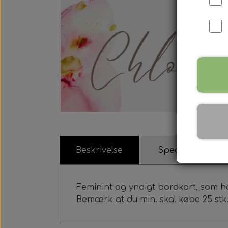
Beskrivelse
Specifikationer
Feminint og yndigt bordkort, som 
Bemærk at du min. skal købe 25 stk