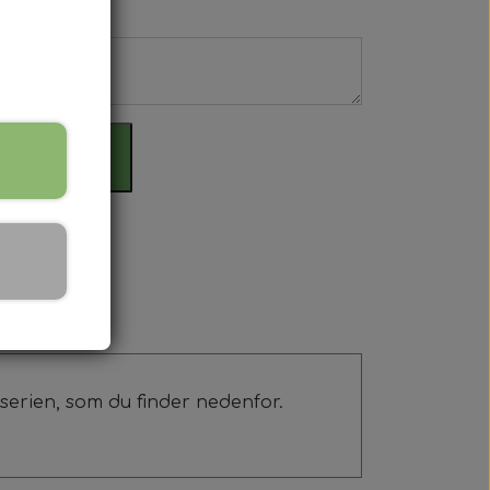
il kurv
erien, som du finder nedenfor.