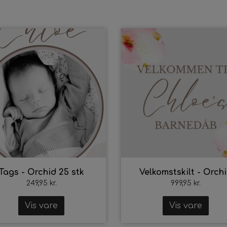
Tags - Orchid 25 stk
Velkomstskilt - Orch
249,95 kr.
999,95 kr.
Vis vare
Vis vare