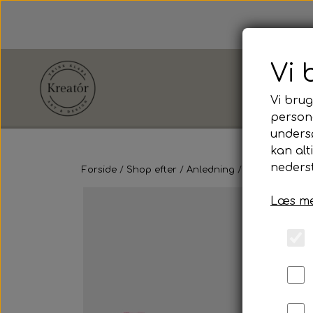
Vi 
Vi brug
persona
unders
Shop efter
kan alt
Anledning
nederst
Forside
Shop efter
Anledning
Barnedåb
Bo
Læs me