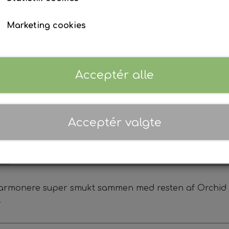
Navneliste *
Marketing cookies
Tilføj t
−
+
Acceptér alle
Acceptér valgte
harmonere super smukt sammen med resten af Orchid s
.