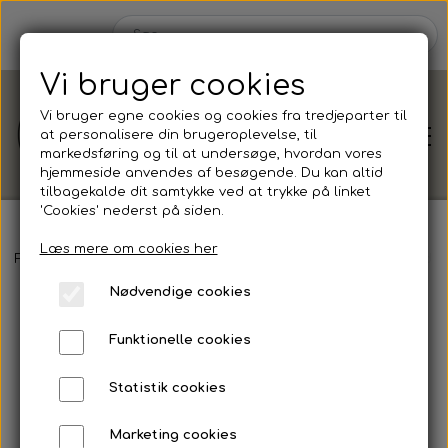
Vi bruger cookies
Vi bruger egne cookies og cookies fra tredjeparter til
at personalisere din brugeroplevelse, til
markedsføring og til at undersøge, hvordan vores
hjemmeside anvendes af besøgende. Du kan altid
tilbagekalde dit samtykke ved at trykke på linket
'Cookies' nederst på siden.
Læs mere om cookies her
Shop
Forside
Shop efter
Anledning
Konfirmation
Blush
Bordkor
Nødvendige cookies
Shop efter
Blog
Funktionelle cookies
Anledning
Om
Statistik cookies
Barnedåb
Marketing cookies