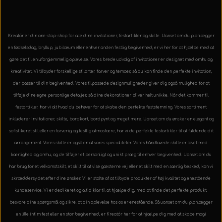
Kreatór er din one-stop-shop for alle dine invitationer, festartikler og skilte. Uanset om du planlægger
en fødselsdag, bryllup, jubilæum eller enhver anden festlig begivenhed, er vi her for at hjælpe med at
gøre det til en uforglemmelig oplevelse. Vores brede udvalg af invitationer er designet med omhu og
kreativitet. Vi tilbyder forskellige stilarter, farver og temaer, så du kan finde den perfekte invitation,
der passer til din begivenhed. Vores tilpassede designmuligheder giver dig også mulighed for at
tilføje dine egne personlige detaljer, så dine dekorationer bliver helt unikke. Når det kommer til
festartikler, har vi alt hvad du behøver for at skabe den perfekte feststemning. Vores sortiment
inkluderer invitationer, skilte, bordkort, bordpynt og meget mere. Uanset om du ønsker en elegant og
sofistikeret stil eller en farverig og festlig atmosfære, har vi de perfekte festartikler til at fuldende dit
arrangement. Vores skilte er også en af vores specialiteter. Vores håndlavede skilte er lavet med
kærlighed og omhu, og de tilføjer et personligt og unikt præg til enhver begivenhed. Uanset om du
har brug for et velkomstskilt, et skilt til at vise gæsterne vej eller et skilt med en særlig besked, kan vi
skræddersy det efter dine ønsker. Vi er stolte af at tilbyde produkter af høj kvalitet og enestående
kundeservice. Vi er dedikeret og altid klar til at hjælpe dig, med at finde det perfekte produkt,
besvare dine spørgsmål og sikre, at din oplevelse hos os er enestående. Så uanset om du planlægger
en lille intim fest eller en stor begivenhed, er Kreatór her for at hjælpe dig med at skabe magi