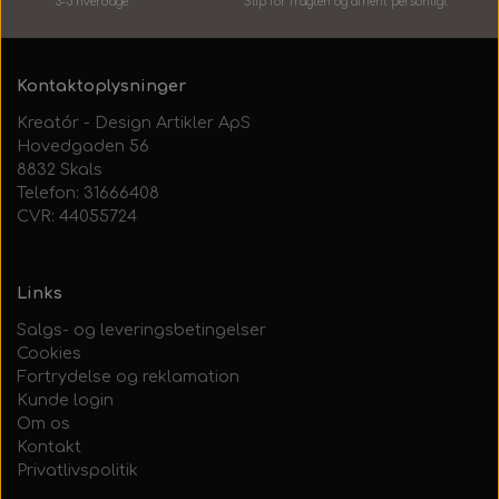
3-5 hverdage
Slip for fragten og afhent personlig
t
Kontaktoplysninger
Kreatór - Design Artikler ApS
Hovedgaden 56
8832 Skals
Telefon: 31666408
CVR: 44055724
Links
Salgs- og leveringsbetingelser
Cookies
Fortrydelse og reklamation
Kunde login
Om os
Kontakt
Privatlivspolitik