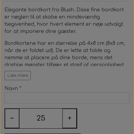
Beige Dream
Elegante bordkort fra Blush. Disse fine bordkort
er nøglen til at skabe en mindeværdig
begivenhed, hvor hvert element er nøje udvalgt
Stone
for at imponere dine gæster.
Earth
Bordkortene har en størrelse på 4x8 cm (8x8 cm,
når de er foldet ud). De er lette at folde og
nemme at placere på dine borde, mens det
Blush
dristige mønster tilføjer et strejf af personlighed
og elegance til din borddækning.
Læs mere
Indtast dine navneliste nedenfor – vær
Navn *
opmærksom på at du minimum skal bestille 25
stk.
−
+