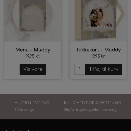
Menu - Muddy
Takkekort - Muddy
19,95 kr.
19,95 kr.
Vis vare
Tilføj til kurv
HURTIG LEVERING
MULIGHED FOR AFHENTNING
3-5 hverdage
Slip for fragten og afhent personlig
t