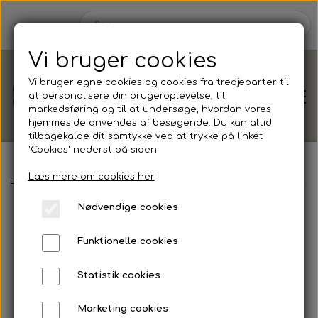
Vi bruger cookies
Vi bruger egne cookies og cookies fra tredjeparter til
at personalisere din brugeroplevelse, til
markedsføring og til at undersøge, hvordan vores
hjemmeside anvendes af besøgende. Du kan altid
tilbagekalde dit samtykke ved at trykke på linket
'Cookies' nederst på siden.
Læs mere om cookies her
Shop
Forside
Shop efter
Anledning
Bryllup
Muddy
Velkomstski
Nødvendige cookies
Shop efter
Blog
Funktionelle cookies
Anledning
Om
Statistik cookies
Barnedåb
Marketing cookies