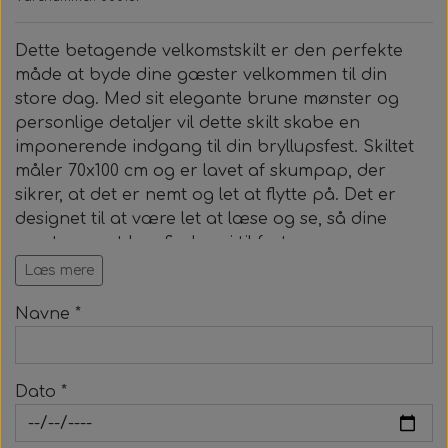
Beige Dream
Dette betagende velkomstskilt er den perfekte
måde at byde dine gæster velkommen til din
Stone
store dag. Med sit elegante brune mønster og
personlige detaljer vil dette skilt skabe en
Earth
imponerende indgang til din bryllupsfest. Skiltet
måler 70x100 cm og er lavet af skumpap, der
sikrer, at det er nemt og let at flytte på. Det er
Blush
designet til at være let at læse og se, så dine
gæster nemt kan finde vej til festen.
Læs mere
Navne *
Dato *