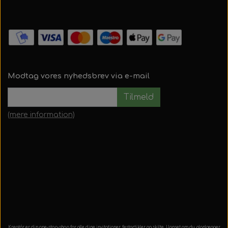
Modtag vores nyhedsbrev via e-mail
Tilmeld
(mere information)
Kreatór er din one-stop-shop for alle dine invitationer, festartikler og skilte. Uanset om du planlægger